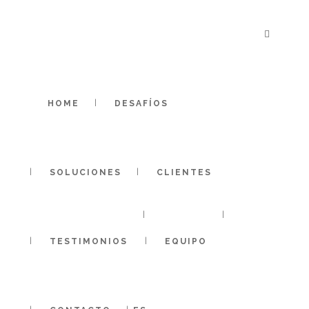
HOME
DESAFÍOS
SOLUCIONES
CLIENTES
info@humanorganizations.com
TESTIMONIOS
EQUIPO
Aviso legal
-
Política de cookies
-
Política de privacidad