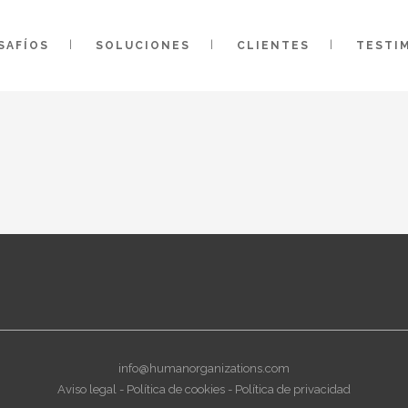
SAFÍOS
SOLUCIONES
CLIENTES
TESTI
info@humanorganizations.com
Aviso legal
-
Política de cookies
-
Política de privacidad