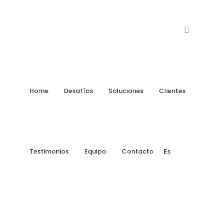
Home
Desafíos
Soluciones
Clientes
1 abril, 2019
In
By
Pierre Lamagnère
1
Testimonios
Equipo
Contacto
Es