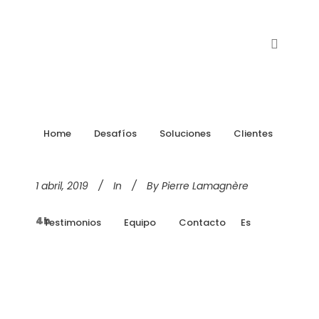
Home
Desafíos
Soluciones
Clientes
1 abril, 2019
In
By
Pierre Lamagnère
4b
Testimonios
Equipo
Contacto
Es