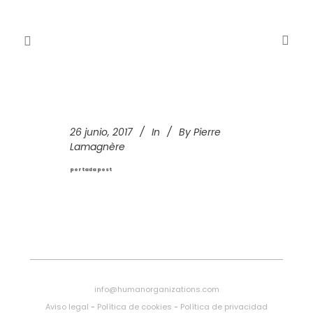
26 junio, 2017
In
By
Pierre
Lamagnère
portada post
info@humanorganizations.com
Aviso legal
-
Política de cookies
-
Política de privacidad