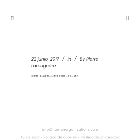
22 junio, 2017
In
By
Pierre
Lamagnère
Matriz_Aqal_Liderazgo_FR_DEF
info@humanorganizations.com
Aviso legal
-
Política de cookies
-
Política de privacidad