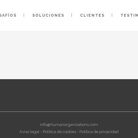
SAFÍOS
SOLUCIONES
CLIENTES
TESTI
info@humanorganizations.com
Aviso legal
-
Política de cookies
-
Política de privacidad