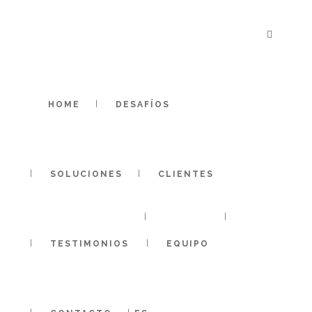
HOME
DESAFÍOS
SOLUCIONES
CLIENTES
info@humanorganizations.com
TESTIMONIOS
EQUIPO
Aviso legal
-
Política de cookies
-
Política de privacidad