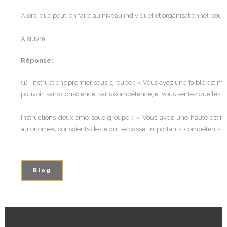
Alors, que peut-on faire au niveau individuel et organisationnel pour
A suivre …
Réponse:
(1) Instructions premier sous-groupe : « Vous avez une faible esti
pouvoir, sans conscience, sans compétence, et vous sentez que les g
Instructions deuxième sous-groupe : « Vous avez une haute estim
autonomes, conscients de ce qui se passe, importants, compétents et
Blog